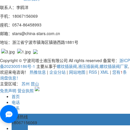
联系人：李鸥洋
手机：18067156069
座机：0574-86458993
邮箱：stars@china-stars.com.cn
地址：浙江省宁波市镇海区镇骆西路1881号
Copyright © 宁波司塔士液压有限公司 All rights reserved 备案号：
浙ICP
备2023005186号-1
主要从事于
螺纹插装阀
,
液压插装阀
,
螺纹插装阀厂家
,
欢迎来电咨询！
热推信息
|
企业分站
|
网站地图
|
RSS
|
XML
|
您有
1
条
询盘信息！
主营区域：
苏州
昆山
浙公网安备 33021102001012号
免责声明
营业执照
首页
电话
联系
服务热线
18067156069
在线留言