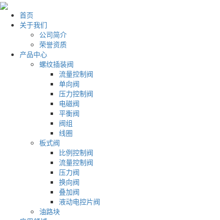
首页
关于我们
公司简介
荣誉资质
产品中心
螺纹插装阀
流量控制阀
单向阀
压力控制阀
电磁阀
平衡阀
阀组
线圈
板式阀
比例控制阀
流量控制阀
压力阀
换向阀
叠加阀
液动电控片阀
油路块